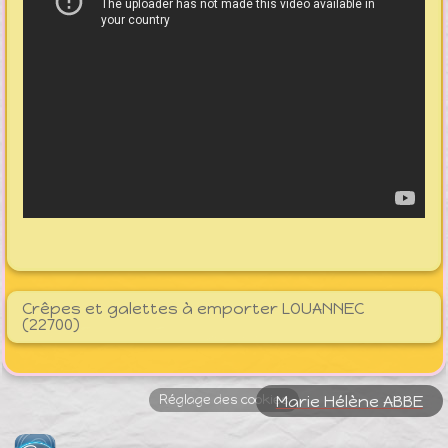
Crêpes et galettes à emporter LOUANNEC
(22700)
Réglage des cookies
Marie Hélène ABBE